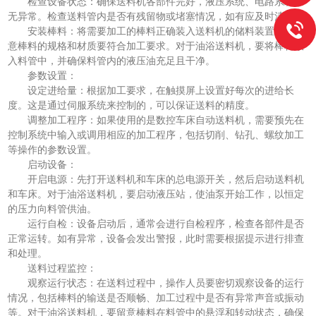
检查设备状态：确保送料机各部件完好，液压系统、电路系统等
无异常。检查送料管内是否有残留物或堵塞情况，如有应及时清理。
安装棒料：将需要加工的棒料正确装入送料机的储料装置中，注
意棒料的规格和材质要符合加工要求。对于油浴送料机，要将棒料放
入料管中，并确保料管内的液压油充足且干净。
参数设置：
设定进给量：根据加工要求，在触摸屏上设置好每次的进给长
度。这是通过伺服系统来控制的，可以保证送料的精度。
调整加工程序：如果使用的是数控车床自动送料机，需要预先在
控制系统中输入或调用相应的加工程序，包括切削、钻孔、螺纹加工
等操作的参数设置。
启动设备：
开启电源：先打开送料机和车床的总电源开关，然后启动送料机
和车床。对于油浴送料机，要启动液压站，使油泵开始工作，以恒定
的压力向料管供油。
运行自检：设备启动后，通常会进行自检程序，检查各部件是否
正常运转。如有异常，设备会发出警报，此时需要根据提示进行排查
和处理。
送料过程监控：
观察运行状态：在送料过程中，操作人员要密切观察设备的运行
情况，包括棒料的输送是否顺畅、加工过程中是否有异常声音或振动
等。对于油浴送料机，要留意棒料在料管中的悬浮和转动状态，确保