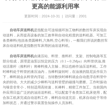
更高的能源利用率
更新时间：2024-10-31 | 访问量：2001
自动车床送料机
是指配合可连续循环加工物料的数控车床实现自
动送料，从而提高设备的加工效率和自动化程度的送料机器。可加工
各类棒料(包括各类圆棒料,六角料,空心料等)，一般我们所说的数控车
床自动送料机是指数控车床用的油浴送料机。
自动车床送料机
由液压站、料管、推料杆、支架、控制电路等五
部分组成，原理是油泵以恒定的压力（0.1～0.2Mpa）向料管供油,推
动活塞杆（推料杆）将棒料推入主轴，所以也称作油压送料机。工作
时棒料处于料管的液压油内，当棒料旋转时，在油液的阻尼反作应力
下，棒料就会从料管内浮起，当转数快时棒料就会自动悬浮在料管中
央的转动。大大的减少少棒料与送料管壁的碰撞与磨擦。工作时振动
与噪音非常小，特别适用高转速，长棒料，精密工件加工。当前国内
外应用日益广泛的的油浴送料机，可以配套于各类加工机床使用，配
合加工机床完成自动送料工作，棒料自动送完后，机床自动处于等待
加料状态，并通过警示装置告知操作人员加料。