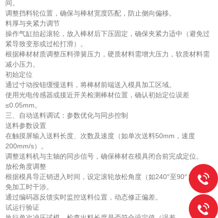
间。
调整挡料轮位置，确保与棒材宽度匹配，防止侧向偏移。
料厚与夹紧力调节
操作气缸抬起滚轮，放入棒材后下压固定，确保夹紧力适中（避免过
紧导致变形或过松打滑）。
根据棒材材质调整压料弹簧压力，硬质材料需增大压力，软质材料需
减小压力。
初始定位
通过寸动按钮缓慢送料，将棒材前端送入模具加工区域。
使用光电传感器或接近开关检测棒材位置，确认初始定位误差
≤0.05mm。
三、自动送料调试：参数优化与同步控制
送料参数设置
在触摸屏输入送料长度、次数及速度（如单次送料50mm，速度
200mm/s）。
调整送料机与主轴的同步信号，确保棒材在模具闭合前完成定位。
放松角度调整
根据模具导正销进入时间，设定滚轮放松角度（如240°至90°），避
免加工时干涉。
通过编码器反馈实时监控送料位置，动态修正偏差。
试运行验证
执行单次冲压试模，检查出料长度是否符合设定值（误差