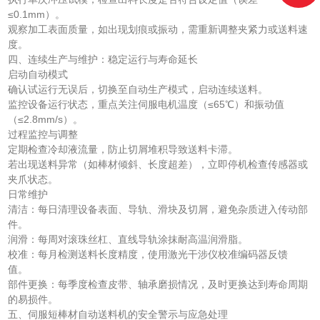
≤0.1mm）。
观察加工表面质量，如出现划痕或振动，需重新调整夹紧力或送料速
度。
四、连续生产与维护：稳定运行与寿命延长
启动自动模式
确认试运行无误后，切换至自动生产模式，启动连续送料。
监控设备运行状态，重点关注伺服电机温度（≤65℃）和振动值
（≤2.8mm/s）。
过程监控与调整
定期检查冷却液流量，防止切屑堆积导致送料卡滞。
若出现送料异常（如棒材倾斜、长度超差），立即停机检查传感器或
夹爪状态。
日常维护
清洁：每日清理设备表面、导轨、滑块及切屑，避免杂质进入传动部
件。
润滑：每周对滚珠丝杠、直线导轨涂抹耐高温润滑脂。
校准：每月检测送料长度精度，使用激光干涉仪校准编码器反馈
值。
部件更换：每季度检查皮带、轴承磨损情况，及时更换达到寿命周期
的易损件。
五、伺服短棒材自动送料机的安全警示与应急处理