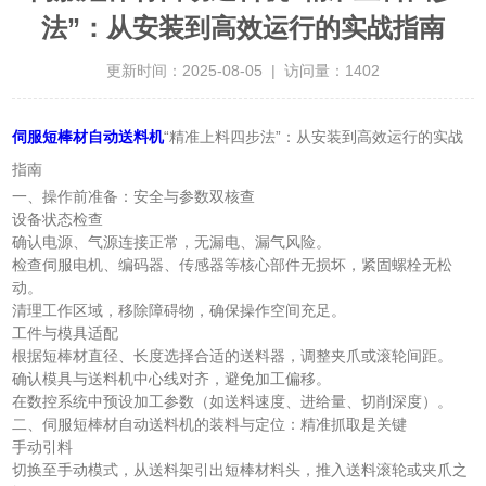
法”：从安装到高效运行的实战指南
更新时间：2025-08-05 | 访问量：1402
伺服短棒材自动送料机
“精准上料四步法”：从安装到高效运行的实战
指南
一、操作前准备：安全与参数双核查
设备状态检查
确认电源、气源连接正常，无漏电、漏气风险。
检查伺服电机、编码器、传感器等核心部件无损坏，紧固螺栓无松
动。
清理工作区域，移除障碍物，确保操作空间充足。
工件与模具适配
根据短棒材直径、长度选择合适的送料器，调整夹爪或滚轮间距。
确认模具与送料机中心线对齐，避免加工偏移。
在数控系统中预设加工参数（如送料速度、进给量、切削深度）。
二、伺服短棒材自动送料机的装料与定位：精准抓取是关键
手动引料
切换至手动模式，从送料架引出短棒材料头，推入送料滚轮或夹爪之