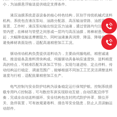
小，为油膜悬浮输送提供稳定支撑条件。
液压油膜系统是该设备的核心特色结构，区别于传统机械式送料
机构。系统包含液压泵站、油路分配器、高压输油管路、油腔及回油
装置。工作时，液压泵站输出恒定压力油液，通过管路均匀注入送料
管内壁，在棒材与管壁之间形成一层均匀高压油膜，将棒材悬浮托
起，大幅降低输送摩擦阻力。同时油液兼具润滑、降温、降噪作用，
避免棒材表面划伤，适配高速精密加工工况。
驱动传动机构负责提供送料动力，主要由伺服电机、精密减速
机、推送链条及推料滑块构成。伺服驱动具备响应速度快、送料精度
高的特点，可精准匹配车床加工节拍，实现匀速进给、定点停料。传
动结构运行稳定、调速范围广，能够根据不同加工工艺灵活调整送料
速度与行程，适配批量精密加工生产。
电气控制与安全防护结构为设备稳定运行保驾护航。控制系统搭
载专用PLC控制器，可与数控车床实现联动互锁，自动匹配启停节
奏，完成全自动送料循环。安全结构包含封闭式防护外罩、限位开
关、急停装置，可有效规避卷料、撞击等安全隐患，防止人员误触运
动部件。