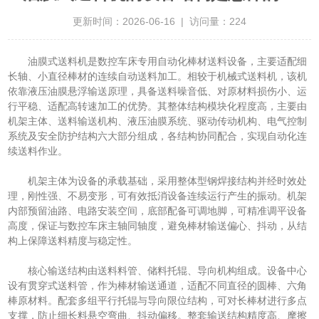
更新时间：2026-06-16 | 访问量：224
油膜式送料机是数控车床专用自动化棒材送料设备，主要适配细
长轴、小直径棒材的连续自动送料加工。相较于机械式送料机，该机
依靠液压油膜悬浮输送原理，具备送料噪音低、对原材料损伤小、运
行平稳、适配高转速加工的优势。其整体结构模块化程度高，主要由
机架主体、送料输送机构、液压油膜系统、驱动传动机构、电气控制
系统及安全防护结构六大部分组成，各结构协同配合，实现自动化连
续送料作业。
机架主体为设备的承载基础，采用整体型钢焊接结构并经时效处
理，刚性强、不易变形，可有效抵消设备连续运行产生的振动。机架
内部预留油路、电路安装空间，底部配备可调地脚，可精准调平设备
高度，保证与数控车床主轴同轴度，避免棒材输送偏心、抖动，从结
构上保障送料精度与稳定性。
核心输送结构由送料料管、储料托辊、导向机构组成。设备中心
设有贯穿式送料管，作为棒材输送通道，适配不同直径的圆棒、六角
棒原材料。配套多组平行托辊与导向限位结构，可对长棒材进行多点
支撑，防止细长料悬空弯曲、抖动偏移。整套输送结构精度高、摩擦