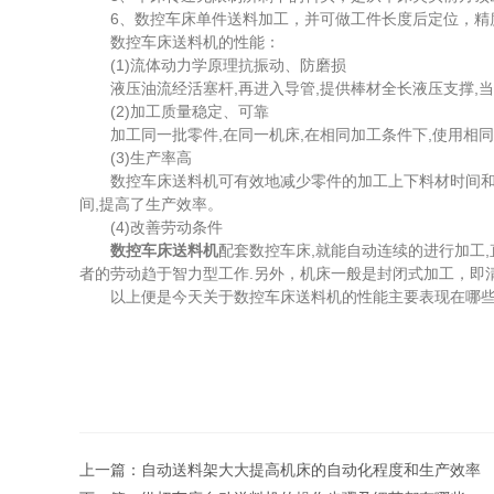
6、数控车床单件送料加工，并可做工件长度后定位，精度保
数控车床送料机的性能：
(1)流体动力学原理抗振动、防磨损
液压油流经活塞杆,再进入导管,提供棒材全长液压支撑,当棒
(2)加工质量稳定、可靠
加工同一批零件,在同一机床,在相同加工条件下,使用相同刀
(3)生产率高
数控车床送料机可有效地减少零件的加工上下料材时间和辅助
间,提高了生产效率。
(4)改善劳动条件
数控车床送料机
配套数控车床,就能自动连续的进行加工
者的劳动趋于智力型工作.另外，机床一般是封闭式加工，即清
以上便是今天关于数控车床送料机的性能主要表现在哪些
上一篇：
自动送料架大大提高机床的自动化程度和生产效率