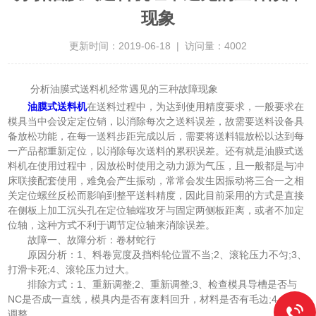
现象
更新时间：2019-06-18 | 访问量：4002
分析油膜式送料机经常遇见的三种故障现象
油膜式送料机
在送料过程中，为达到使用精度要求，一般要求在
模具当中会设定定位销，以消除每次之送料误差，故需要送料设备具
备放松功能，在每一送料步距完成以后，需要将送料辊放松以达到每
一产品都重新定位，以消除每次送料的累积误差。还有就是油膜式送
料机在使用过程中，因放松时使用之动力源为气压，且一般都是与冲
床联接配套使用，难免会产生振动，常常会发生因振动将三合一之相
关定位螺丝反松而影响到整平送料精度，因此目前采用的方式是直接
在侧板上加工沉头孔在定位轴端攻牙与固定两侧板距离，或者不加定
位轴，这种方式不利于调节定位轴来消除误差。
故障一、故障分析：卷材蛇行
原因分析：1、料卷宽度及挡料轮位置不当;2、滚轮压力不匀;3、
打滑卡死;4、滚轮压力过大。
排除方式：1、重新调整;2、重新调整;3、检查模具导槽是否与
NC是否成一直线，模具内是否有废料回升，材料是否有毛边;4、重新
调整。