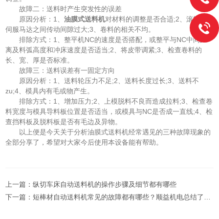
故障二：送料时产生突发性的误差
原因分析：1、
油膜式送料机
对材料的调整是否合适;2、滚轮与
伺服马达之间传动间隙过大;3、卷料的相关不均。
排除方式：1、整平机NC的速度是否搭配，或整平与NC中间距
离及料弧高度和冲床速度是否适当;2、将皮带调紧;3、检查卷料的
长、宽、厚是否标准。
故障三：送料误差有一固定方向
原因分析：1、送料轮压力不足;2、送料长度过长;3、送料不
zu;4、模具内有毛或物产生。
排除方式：1、增加压力;2、上模脱料不良而造成拉料;3、检查卷
料宽度与模具导料板位置是否适当，或模具与NC是否成一直线;4、检
查挡料板及脱料板是否有毛边及异物。
以上便是今天关于分析油膜式送料机经常遇见的三种故障现象的
全部分享了，希望对大家今后使用本设备能有帮助。
上一篇：
纵切车床自动送料机的操作步骤及细节都有哪些
下一篇：
短棒材自动送料机常见的故障都有哪些？顺益机电总结了5点