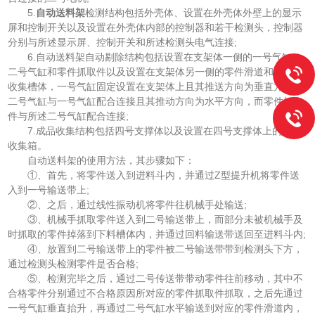
5.
自动送料架
检测结构包括外壳体、设置在外壳体外壁上的显示
屏和控制开关以及设置在外壳体内部的控制器和若干检测头，控制器
分别与所述显示屏、控制开关和所述检测头电气连接;
6.自动送料架自动剔除结构包括设置在支架体一侧的一号气缸、
二号气缸和零件抓取件以及设置在支架体另一侧的零件滑道和不良品
收集槽体，一号气缸固定设置在支架体上且其推送方向为垂直方向，
二号气缸与一号气缸配合连接且其推动方向为水平方向，而零件抓取
件与所述二号气缸配合连接;
7.成品收集结构包括四号支撑体以及设置在四号支撑体上的成品
收集箱。
自动送料架的使用方法，其步骤如下：
①、首先，将零件送入到进料斗内，并通过Z型提升机将零件送
入到一号输送带上;
②、之后，通过线性振动机将零件往机械手处输送;
③、机械手抓取零件送入到二号输送带上，而部分未被机械手及
时抓取的零件掉落到下料槽体内，并通过回料输送带送回至进料斗内;
④、放置到二号输送带上的零件被二号输送带带到检测头下方，
通过检测头检测零件是否合格;
⑤、检测完毕之后，通过二号传送带带动零件往前移动，其中不
合格零件分别通过不合格原因所对应的零件抓取件抓取，之后先通过
一号气缸垂直抬升，再通过二号气缸水平输送到对应的零件滑道内，