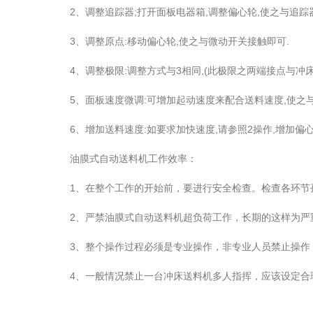
2、调整追踪器;打开面板电器箱,调整偏心轮,使之与追踪器接
3、调整原点:移动偏心轮,使之与微动开关接触即可.
4、调整极限:调整方式与3相同,(此极限之两端接点与冲床
5、面板速度微调:可增加起动速度来配合送料速度,使之与冲
6、增加送料速度:如要求加快速度,请参照2操作,增加偏心轮
油膜式自动送料机工作效率：
1、在整个工作的开始前，要进行安全检查。检查各环节孤
2、严禁油膜式自动送料机超负荷工作，长期的这样为严重
3、整个操作过程必须是专业操作，非专业人员禁止操作，
4、一般情况禁止一台冲床送料机多人指挥，应该设定合理