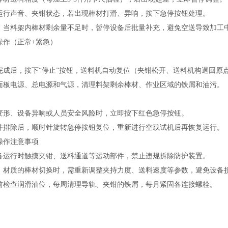
运行声音、夹钳状态，若出现棒材打滑、异响，按下急停按钮处理。
：当料架内棒材剩余量不足时，暂停设备后批量补充，避免空送导致加工
操作（正常+紧急）
完成后，按下“停止”按钮，送料机自动复位（夹钳松开、送料机构退回原
面板电源、总电源和气源，清理料架剩余棒材、作业区域的铁屑和油污。
变形、设备异响或人员安全风险时，立即按下红色急停按钮。
并排除后，顺时针旋转急停按钮复位，重新进行空载试机后再恢复运行。
操作注意事项
备运行时触摸夹钳、送料通道等运动部件，禁止违规拆除防护装置。
、材质的棒材切换时，需重新调整夹持力度、送料速度等参数，避免设备
前检查润滑油位，每周清理导轨、夹钳的铁屑，每月紧固各连接螺栓。