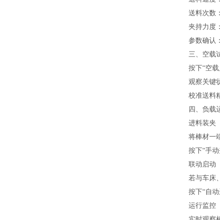
送料次数
夹持力度
参数确认
三、空载
按下“空
观察关键
校准送料
四、负载
进料装夹
将棒材一
按下“手
联动启动
若与车床
按下“自
运行监控
实时观察