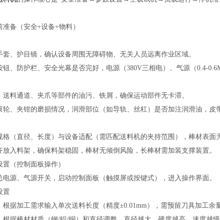
前准备（安全+设备+物料）
手套、护目镜，确认设备周围无障碍物、无关人员远离作业区域。
钮、防护栏、安全光幕是否完好，电源（380V三相电）、气源（0.4-0
、送料通道、夹爪等部件的油污、铁屑，确保运动部件无卡滞。
滚轮、夹钳的磨损情况，润滑部位（如导轨、丝杠）是否加注润滑油，皮
规格（直径、长度）与设备适配（需匹配送料机的夹持范围），棒材表面
齐放入料架，确保料架稳固，棒材无倾倒风险，长棒材需加装支撑装置。
设置（控制面板操作）
总电源、气源开关，启动控制面板（触摸屏或按键式），进入操作界面。
设置
：根据加工需求输入单次送料长度（精度±0.01mm），需预留刀具加工
：根据棒材材质（钢/铝/铜）和直径调整，直径越大、硬度越高，速度越