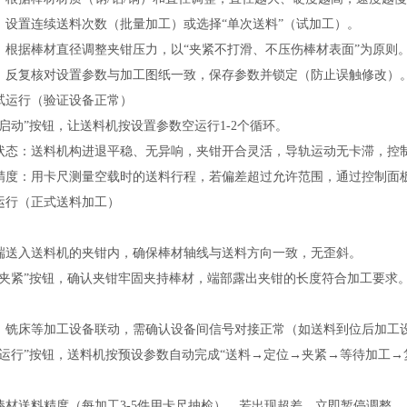
：设置连续送料次数（批量加工）或选择“单次送料”（试加工）。
：根据棒材直径调整夹钳压力，以“夹紧不打滑、不压伤棒材表面”为原则
：反复核对设置参数与加工图纸一致，保存参数并锁定（防止误触修改）
试运行（验证设备正常）
载启动”按钮，让送料机按设置参数空运行1-2个循环。
状态：送料机构进退平稳、无异响，夹钳开合灵活，导轨运动无卡滞，控制
精度：用卡尺测量空载时的送料行程，若偏差超过允许范围，通过控制面板
运行（正式送料加工）
端送入送料机的夹钳内，确保棒材轴线与送料方向一致，无歪斜。
动夹紧”按钮，确认夹钳牢固夹持棒材，端部露出夹钳的长度符合加工要求
、铣床等加工设备联动，需确认设备间信号对接正常（如送料到位后加工
动运行”按钮，送料机按预设参数自动完成“送料→定位→夹紧→等待加工→
棒材送料精度（每加工3-5件用卡尺抽检），若出现超差，立即暂停调整