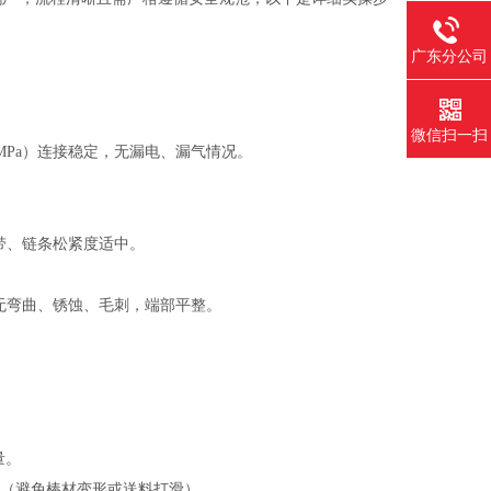
广东分公司
微信扫一扫
.6MPa）连接稳定，无漏电、漏气情况。
带、链条松紧度适中。
无弯曲、锈蚀、毛刺，端部平整。
余量。
慢（避免棒材变形或送料打滑）。